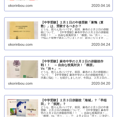
は、２０２０年の麻布中学を...
okorinbou.com
2020.04.16
【中学受験】２月１日の午後受験「巣鴨（算
数）」は、受験するべきか？
どうも、怒りん坊パパです。前回、麻布の２月２日の併願
校について、「【中学受験】麻布中学の２月２日の併願校
作戦！！ ～ 自由な校風対決！「桐朋」Vs「渋々」 ～」
で悩んだ状態で終わっていましたが、続きになります。...
okorinbou.com
2020.04.24
【中学受験】麻布中学の２月２日の併願校作
戦！！ ～ 自由な校風対決！「桐朋」
Vs「渋々」 ～
どうも、怒りん坊パパです。前回、麻布の１月の併願校に
ついて、「【中学受験】麻布中学の１月の併願校作戦！ ～
渋幕に悩む ～」を紹介しましたが、今回は、２月２日の併
願校についてです。２月２日は、我が家にとっては、一番
okorinbou.com
2020.04.20
悩ましか...
【中学受験】２月３日併願校「海城」？「早稲
田」？「筑附」？
どうも、怒りん坊パパです。前回、麻布の２月１日の午後
受験、２月２日の併願校について、「【中学受験】麻布中
学の２月２日の併願校作戦！！ ～ 自由な校風対決！
「桐朋」Vs「渋々」 ～」で、２月２日は「渋々」に決定し