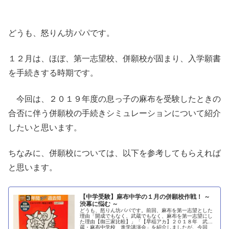
どうも、怒りん坊パパです。
１２月は、ほぼ、第一志望校、併願校が固まり、入学願書
を手続きする時期です。
今回は、２０１９年度の息っ子の麻布を受験したときの
合否に伴う併願校の手続きシミュレーションについて紹介
したいと思います。
ちなみに、併願校については、以下を参考してもらえれば
と思います。
【中学受験】麻布中学の１月の併願校作戦！ ～
渋幕に悩む ～
どうも、怒りん坊パパです。前回、麻布を第一志望とした
理由「開成でもなく、武蔵でもなく、麻布を第一志望にし
た理由【御三家比較】」「【早稲アカ】２０１８年 武
蔵・麻布中学校 進学講演会」を紹介しましたが、今回