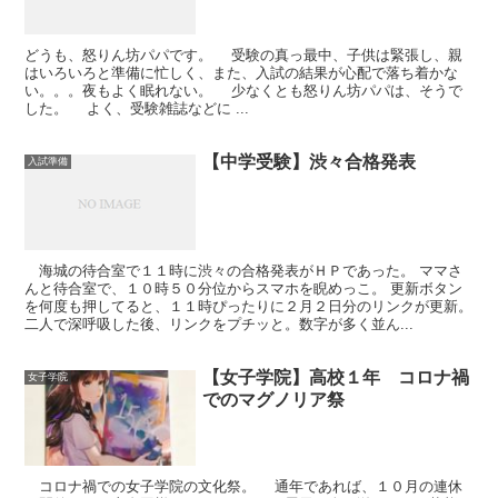
どうも、怒りん坊パパです。 受験の真っ最中、子供は緊張し、親
はいろいろと準備に忙しく、また、入試の結果が心配で落ち着かな
い。。。夜もよく眠れない。 少なくとも怒りん坊パパは、そうで
した。 よく、受験雑誌などに ...
【中学受験】渋々合格発表
入試準備
海城の待合室で１１時に渋々の合格発表がＨＰであった。 ママさ
んと待合室で、１０時５０分位からスマホを睨めっこ。 更新ボタン
を何度も押してると、１１時ぴったりに２月２日分のリンクが更新。
二人で深呼吸した後、リンクをプチッと。数字が多く並ん...
【女子学院】高校１年 コロナ禍
女子学院
でのマグノリア祭
コロナ禍での女子学院の文化祭。 通年であれば、１０月の連休