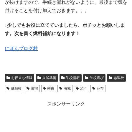
が抜けますので、手続き漏れがないように、最後まで気を
付けることを付け加えておきます。。。
↓少しでもお役に立てていましたら、ポチッとお願いしま
す。次を書く燃料補給になります！
にほんブログ村
お役立ち情報
入試準備
学校情報
学校選び
志望校
併願校
巣鴨
栄東
海城
渋々
麻布
スポンサーリンク