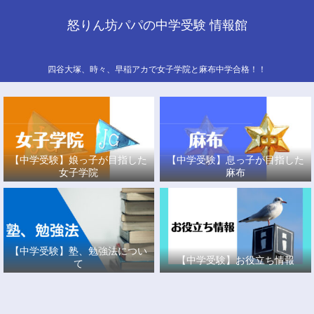
怒りん坊パパの中学受験 情報館
四谷大塚、時々、早稲アカで女子学院と麻布中学合格！！
【中学受験】娘っ子が目指した
【中学受験】息っ子が目指した
女子学院
麻布
【中学受験】塾、勉強法につい
【中学受験】お役立ち情報
て