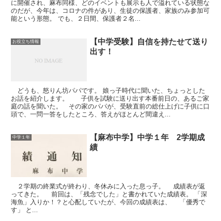
に開催され、麻布同様、どのイベントも展示も人で溢れている状態な
のだが、今年は、コロナの件があり、生徒の保護者、家族のみ参加可
能という形態。 でも、２日間、保護者２名...
【中学受験】自信を持たせて送り
お役立ち情報
出す！
どうも、怒りん坊パパです。 娘っ子時代に聞いた、ちょっとした
お話を紹介します。 子供を試験に送り出す本番前日の、あるご家
庭の話を聞いた。 その家のパパが、受験直前の総仕上げに子供に口
頭で、一問一答をしたところ、答えがほとんど間違え...
【麻布中学】中学１年 2学期成
中学１年
績
２学期の終業式が終わり、冬休みに入った息っ子。 成績表が返
ってきた。 前回は、「残念でした」と書かれていた成績表。 「深
海魚」入りか！？と心配していたが、今回の成績表は、 「優秀で
す」 と...