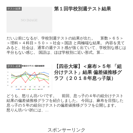
第１回学校別週テスト結果
テスト結果
だいぶ前になるが、学校別週テストの結果が出た。 算数＞６５＞
＞理科＞４科目＞５０＞＞社会＞国語 と両極端な結果。 内容を見て
みると、社会は、通常の週テスト感が強く出ていて、学校別な感じは
半分もない感じ。 国語は、ほぼ学校別に近い形式。算...
【四谷大塚】＜麻布＞５年 「組
テスト結果
分けテスト」結果 偏差値推移グ
ラフ（２０１８年息っ子版）
どうも、怒りん坊パパです。 前回、息っ子の４年の組分けテスト
結果の偏差値推移グラフを紹介しました。 今回は、麻布を目指した
息っ子の５年の組分けテストの偏差値推移グラフを公開します。
怒りん坊パパ的には、...
スポンサーリンク