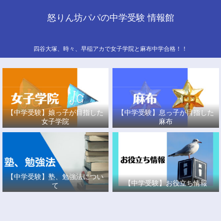
怒りん坊パパの中学受験 情報館
四谷大塚、時々、早稲アカで女子学院と麻布中学合格！！
【中学受験】娘っ子が目指した
【中学受験】息っ子が目指した
女子学院
麻布
【中学受験】塾、勉強法につい
【中学受験】お役立ち情報
て