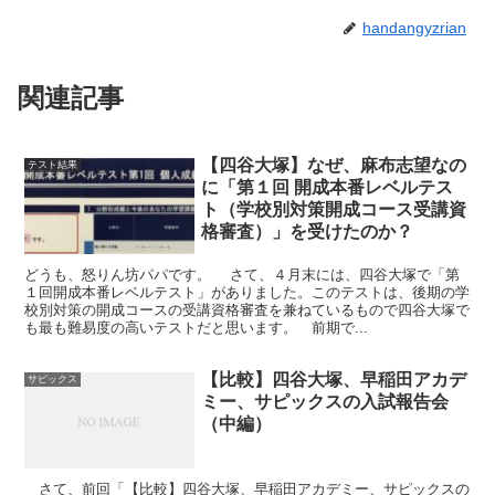
handangyzrian
関連記事
【四谷大塚】なぜ、麻布志望なの
テスト結果
に「第１回 開成本番レベルテス
ト（学校別対策開成コース受講資
格審査）」を受けたのか？
どうも、怒りん坊パパです。 さて、４月末には、四谷大塚で「第
１回開成本番レベルテスト」がありました。このテストは、後期の学
校別対策の開成コースの受講資格審査を兼ねているもので四谷大塚で
も最も難易度の高いテストだと思います。 前期で...
【比較】四谷大塚、早稲田アカデ
サピックス
ミー、サピックスの入試報告会
（中編）
さて、前回「【比較】四谷大塚、早稲田アカデミー、サピックスの