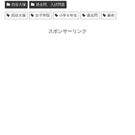
四谷大塚
過去問、入試問題
四谷大塚
女子学院
小学６年生
過去問
麻布
スポンサーリンク