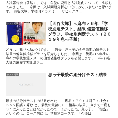
入試報告会（前編）」では、各塾の資料と入試動向について、比較し
てみました。 今回は、入試問題分析を中心にみていきたいと思いま
す。 四谷大塚、早稲田アカデミー、サピックス...
【四谷大塚】＜麻布＞６年 「学
テスト結果
校別週テスト」結果 偏差値推移
グラフ、学校別判定テスト（２０
１９年息っ子版）
どうも、怒りん坊パパです。 過去、息っ子の６年前期の週テスト
結果の偏差値推移グラフを紹介しました。 今回は、後期の６年生の
麻布の学校別週テストの偏差値推移グラフを公開します。 ６年 四谷
大塚の麻布学校別週テ...
息っ子最後の組分けテスト結果
テスト結果
最後の組分けテストの結果が出た。 理科＞７０＞４科目＞社会＞
６５＞国語＞算数 と、最後の最後にＳ１相当の結果。 今まで一度も
Ｓ１に入ったことはなかったので、よかったね、息っ子。 「相当」
というのは、コース的には、学校別コースで、「今後は...