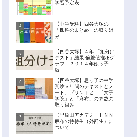
学習予定表
【中学受験】四谷大塚の
「四科のまとめ」の取り組
み
【四谷大塚】４年 「組分け
テスト」結果 偏差値推移グ
ラフ（２０１４年娘っ子
版）
【四谷大塚】息っ子の中学
受験３年間のテキストとノ
ート、プリントと、「女子
学院」と「麻布」の算数の
取り組み
【早稲田アカデミー】ＮＮ
麻布の特待生（外部生）に
ついて