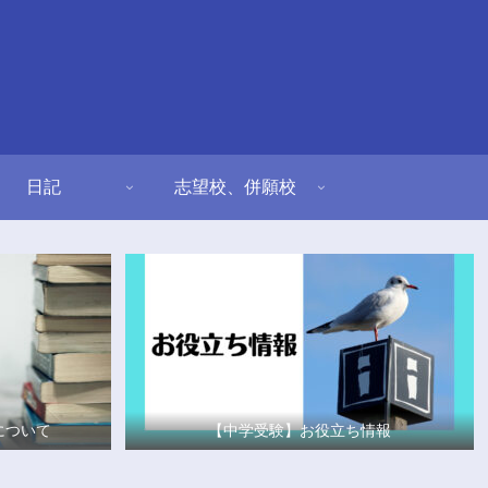
日記
志望校、併願校
について
【中学受験】お役立ち情報