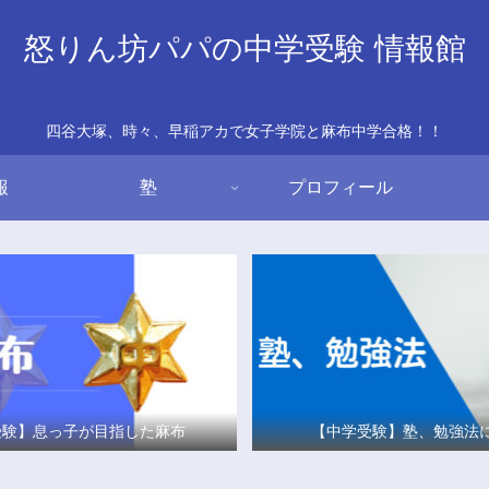
怒りん坊パパの中学受験 情報館
四谷大塚、時々、早稲アカで女子学院と麻布中学合格！！
報
塾
プロフィール
受験】息っ子が目指した麻布
【中学受験】塾、勉強法