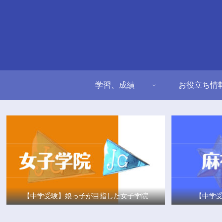
学習、成績
お役立ち情
【中学受験】娘っ子が目指した女子学院
【中学