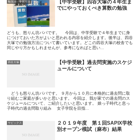
【中学受験】四谷大塚の４年生ま
勉強法 学習方法
でにやっておくべき算数の勉強
どうも、怒りん坊パパです。 今回は、中学受験で４年生までに身
につけておいた方がよいと思われる内容を紹介します。後半は、四谷
大塚での勉強方法について書いています。どこの四谷大塚の校舎でも
同じやり方かもしれませんが、参考になればと思い...
【中学受験】過去問実施のスケジ
四谷大塚
ュールについて
どうも怒りん坊パパです。 ９月から１０月に本格的に過去問に取
り組むご家庭が多いかと思います。 今回は、我が家での過去問のス
ケジュールについて、ご紹介したいと思います。 娘っ子時代と息っ
子時代の過去問取り組み 女子学院を目指...
２０１９年度 第１回SAPIX学校
サピックス
別オープン模試（麻布）結果