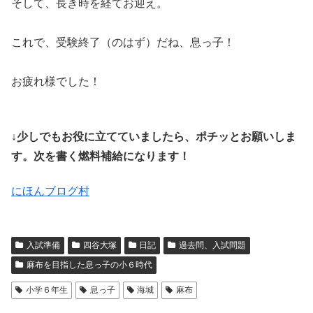
そして、長き時を経てお迎え。
これで、受験終了（のはず）だね、息っ子！
お疲れ様でした！
↓少しでもお役に立てていましたら、ポチッとお願いしま
す。次を書く燃料補給になります！
にほんブログ村
入試準備
四谷大塚
日記
過去問、入試問題
麻布を目指した息っ子の小６時代
小学６年生
息っ子
海城
麻布