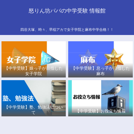
怒りん坊パパの中学受験 情報館
四谷大塚、時々、早稲アカで女子学院と麻布中学合格！！
【中学受験】娘っ子が目指した
【中学受験】息っ子が目指した
女子学院
麻布
【中学受験】塾、勉強法につい
【中学受験】お役立ち情報
て