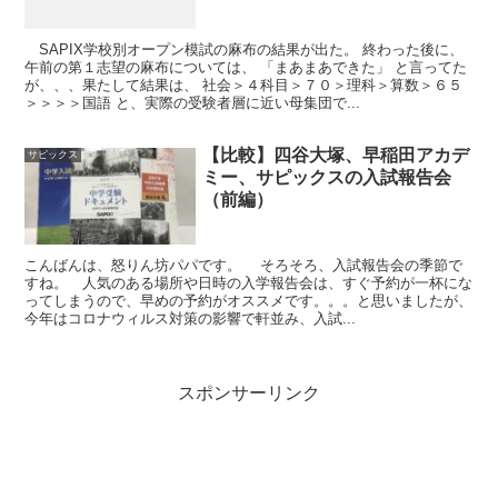
SAPIX学校別オープン模試の麻布の結果が出た。 終わった後に、
午前の第１志望の麻布については、 「まあまあできた」 と言ってた
が、、、果たして結果は、 社会＞４科目＞７０＞理科＞算数＞６５
＞＞＞＞国語 と、実際の受験者層に近い母集団で...
【比較】四谷大塚、早稲田アカデ
サピックス
ミー、サピックスの入試報告会
（前編）
こんばんは、怒りん坊パパです。 そろそろ、入試報告会の季節で
すね。 人気のある場所や日時の入学報告会は、すぐ予約が一杯にな
ってしまうので、早めの予約がオススメです。。。と思いましたが、
今年はコロナウィルス対策の影響で軒並み、入試...
スポンサーリンク