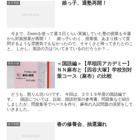
娘っ子、通塾再開！
女子学院
今まで、Zoomを使って週３日くらい実施していた塾の授業も今週
から対面授業が再開！！ 娘っ子いわく、授業後、あまり残って質
問するような雰囲気でもなかったので、そそくさと帰ってきたとのこ
と。 しかし、英語の力はついてきているのだろうか？...
＜国語編＞【早稲田アカデミー】
四谷大塚
ＮＮ麻布と【四谷大塚】学校別対
策コース（麻布）の比較
どうも、怒りん坊パパです。 今回は、２０１９年度の国語編で
す。 国語については、以前、国語対策の参考書、問題集など紹介
しましたが、問題集等でベースを作り、麻布の入試問題の演習をして
いきました。 ...
春の修養会、抽選漏れ
女子学院