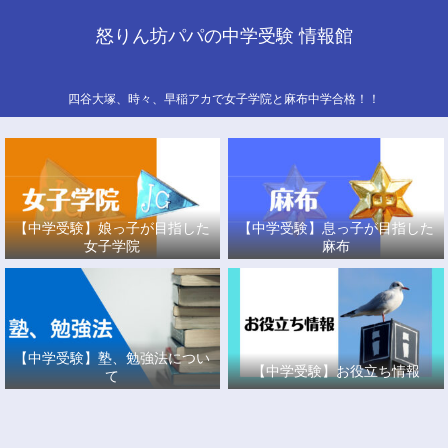
怒りん坊パパの中学受験 情報館
四谷大塚、時々、早稲アカで女子学院と麻布中学合格！！
【中学受験】娘っ子が目指した
【中学受験】息っ子が目指した
女子学院
麻布
【中学受験】塾、勉強法につい
【中学受験】お役立ち情報
て