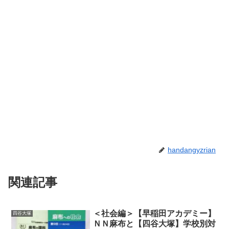
handangyzrian
関連記事
＜社会編＞【早稲田アカデミー】
四谷大塚
ＮＮ麻布と【四谷大塚】学校別対