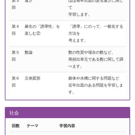
第３
速さ
ほぼ毎年出題のある速さに関し
回
て
学習します。
第４
麻生の「誘導性」を
「誘導」にのって、一般化する
回
楽しむ②
方法を
考えます。
第５
数論
数の性質や場合の数など、
回
再頻出単元である数に関して調
べます。
第６
立体図形
錐体や水槽に関する問題など
回
近年出題のある問題を学習しま
す。
社会
回数
テーマ
学習内容