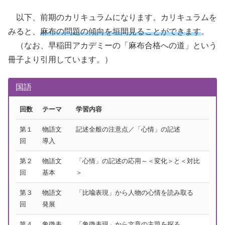
以下、前期のカリキュラムになります。カリキュラムを
みると、
麻布の問題の傾向を垣間見ることができます
。
（なお、早稲田アカデミーの「麻布合格への道」という
冊子より引用しています。）
国語
回数
テーマ
学習内容
第１
物語文
記述全般の注意点／「心情」の記述
回
導入
第２
物語文
「心情」の記述の応用～＜変化＞と＜対比
回
基本
＞
第３
物語文
「比喩表現」から人物の心情を読み取る
回
発展
第４
象徴表
「象徴表現」から文章の主題を探る