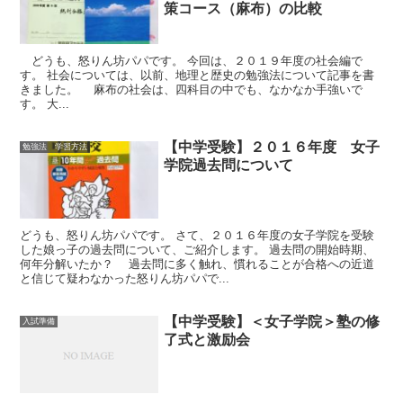
策コース（麻布）の比較
どうも、怒りん坊パパです。 今回は、２０１９年度の社会編で
す。 社会については、以前、地理と歴史の勉強法について記事を書
きました。 麻布の社会は、四科目の中でも、なかなか手強いで
す。 大...
【中学受験】２０１６年度 女子
勉強法 学習方法
学院過去問について
どうも、怒りん坊パパです。 さて、２０１６年度の女子学院を受験
した娘っ子の過去問について、ご紹介します。 過去問の開始時期、
何年分解いたか？ 過去問に多く触れ、慣れることが合格への近道
と信じて疑わなかった怒りん坊パパで...
【中学受験】＜女子学院＞塾の修
入試準備
了式と激励会