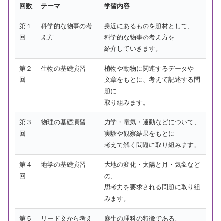
回数
テーマ
学習内容
第１
科学的な物事の考
身近にあるものを題材として、
回
え方
科学的な物事の考え方を
紹介していきます。
第２
生物の基礎演習
植物や動物に関連するデータや
回
文章をもとに、考えて記述する問
題に
取り組みます。
第３
物理の基礎演習
力学・電気・運動などについて、
回
実験や観察結果をもとに
考えて解く問題に取り組みます。
第４
地学の基礎演習
大地の変化・太陽と月・気象など
回
の、
思考力を要求される問題に取り組
みます。
第５
リード文から考え
麻生の理科の特徴である、