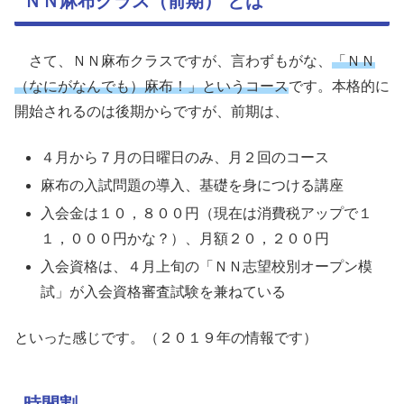
ＮＮ麻布クラス（前期） とは
さて、ＮＮ麻布クラスですが、言わずもがな、
「ＮＮ
（なにがなんでも）麻布！」というコース
です。本格的に
開始されるのは後期からですが、前期は、
４月から７月の日曜日のみ、月２回のコース
麻布の入試問題の導入、基礎を身につける講座
入会金は１０，８００円（現在は消費税アップで１
１，０００円かな？）、月額２０，２００円
入会資格は、４月上旬の「ＮＮ志望校別オープン模
試」が入会資格審査試験を兼ねている
といった感じです。（２０１９年の情報です）
時間割