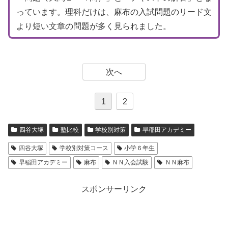
っています。理科だけは、麻布の入試問題のリード文
より短い文章の問題が多く見られました。
次へ
1
2
四谷大塚
塾比較
学校別対策
早稲田アカデミー
四谷大塚
学校別対策コース
小学６年生
早稲田アカデミー
麻布
ＮＮ入会試験
ＮＮ麻布
スポンサーリンク