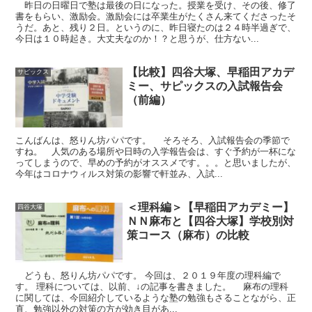
昨日の日曜日で塾は最後の日になった。授業を受け、その後、修了
書をもらい、激励会。激励会には卒業生がたくさん来てくださったそ
うだ。あと、残り２日。というのに、昨日寝たのは２４時半過ぎで、
今日は１０時起き。大丈夫なのか！？と思うが、仕方ない...
【比較】四谷大塚、早稲田アカデ
サピックス
ミー、サピックスの入試報告会
（前編）
こんばんは、怒りん坊パパです。 そろそろ、入試報告会の季節で
すね。 人気のある場所や日時の入学報告会は、すぐ予約が一杯にな
ってしまうので、早めの予約がオススメです。。。と思いましたが、
今年はコロナウィルス対策の影響で軒並み、入試...
＜理科編＞【早稲田アカデミー】
四谷大塚
ＮＮ麻布と【四谷大塚】学校別対
策コース（麻布）の比較
どうも、怒りん坊パパです。 今回は、２０１９年度の理科編で
す。 理科については、以前、↓の記事を書きました。 麻布の理科
に関しては、今回紹介しているような塾の勉強もさることながら、正
直、勉強以外の対策の方が効き目があ...