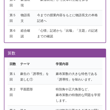
回
現
第５
物語長
今までの授業内容をもとに物語長文の本格
回
文
記述へ
第６
総合確
「心情」記述から「比喩」「主題」の記述
回
認
までの確認
算数
回数
テーマ
学習内容
第１
麻生の「誘導性」を
麻布算数の大きな特色である
回
楽しむ①
「誘導性」を味わいます。
第２
平面図形
特別角や正六角形など、
回
麻布算数の特徴的な問題を学習
します。