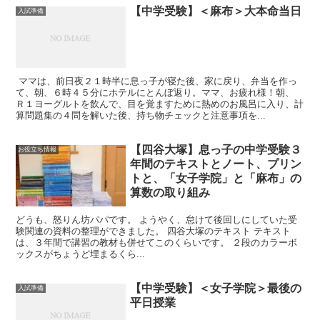
【中学受験】＜麻布＞大本命当日
入試準備
ママは、前日夜２１時半に息っ子が寝た後、家に戻り、弁当を作っ
て、朝、６時４５分にホテルにとんぼ返り。ママ、お疲れ様！朝、
Ｒ１ヨーグルトを飲んで、目を覚ますために熱めのお風呂に入り、計
算問題集の４問を解いた後、持ち物チェックと注意事項を...
【四谷大塚】息っ子の中学受験３
お役立ち情報
年間のテキストとノート、プリン
トと、「女子学院」と「麻布」の
算数の取り組み
どうも、怒りん坊パパです。 ようやく、怠けて後回しにしていた受
験関連の資料の整理ができました。 四谷大塚のテキスト テキスト
は、３年間で講習の教材も併せてこのくらいです。 ２段のカラーボ
ックスがちょうど埋まるくら...
【中学受験】＜女子学院＞最後の
入試準備
平日授業