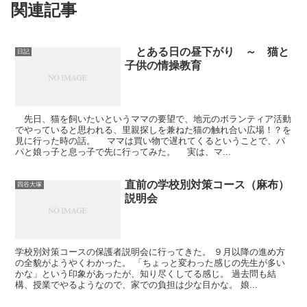
関連記事
とある日の昼下がり ～ 猫と
日記
子供の情操教育
先日、猫を飼いたいというママの要望で、地元のボランティア活動
でやっていると思われる、里親探しを兼ねた猫の触れ合い広場！？を
見に行った時の話。 ママは買い物で遅れてくるということで、パ
パと娘っ子と息っ子で先に行ってみた。 実は、マ...
直前の学校別対策コース（麻布）
四谷大塚
説明会
学校別対策コースの保護者説明会に行ってきた。 ９月以降の進め方
の全貌がようやくわかった。 「ちょっと変わった感じの先生が多い
かな」という印象があったが、知り尽くしてる感じ。 過去問も結
構、授業でやるようなので、家での負担は少な目かな。 娘...