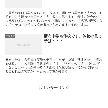
最後の平日授業が終わった。残りは日曜日の授業と修了式のみ。お
迎えももう最後だと思うと、少し寂しい気もする。最後に社会の先生
に残りわずか、何をすればいいかと聞いてみると、「地理の復習くら
いですかね。本当によく頑張ったと思います。他の生徒に...
麻布中学も休校です。休校の息っ
学校生活
子は・・・
麻布中学は、入学式は実施の予定でしたが、急遽、延期となり、学校
も休校。 「入学許可者説明会」では、 「やりたいこと、今しかで
きないことをしっかりやろう！勉強は学校が始まってからで良い」
と言われたのですが、もともと学校が始まる...
スポンサーリンク