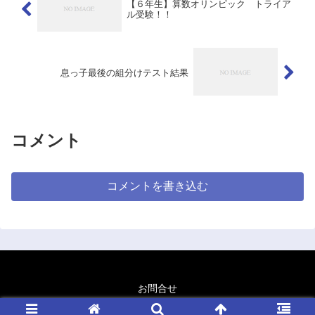
【６年生】算数オリンピック トライア
ル受験！！
息っ子最後の組分けテスト結果
コメント
コメントを書き込む
お問合せ
© 2020 怒りん坊パパの中学受験 情報館.