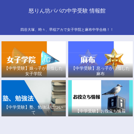
怒りん坊パパの中学受験 情報館
四谷大塚、時々、早稲アカで女子学院と麻布中学合格！！
【中学受験】娘っ子が目指した
【中学受験】息っ子が目指した
女子学院
麻布
【中学受験】塾、勉強法につい
【中学受験】お役立ち情報
て