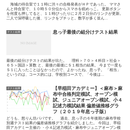
海城の待合室で１１時に渋々の合格発表がＨＰであった。 ママさ
んと待合室で、１０時５０分位からスマホを睨めっこ。 更新ボタン
を何度も押してると、１１時ぴったりに２月２日分のリンクが更新。
二人で深呼吸した後、リンクをプチッと。数字が多く並ん...
息っ子最後の組分けテスト結果
テスト結果
最後の組分けテストの結果が出た。 理科＞７０＞４科目＞社会＞
６５＞国語＞算数 と、最後の最後にＳ１相当の結果。 今まで一度も
Ｓ１に入ったことはなかったので、よかったね、息っ子。 「相当」
というのは、コース的には、学校別コースで、「今後は...
【早稲田アカデミー】＜麻布＞麻
テスト結果
布中合格判定模試、オープン模
試、ジュニアオープン模試、小４
記述力模試結果 偏差値推移グラ
フ（２０１９年息っ子版）
どうも、怒りん坊パパです。 過去、息っ子の６年後期の麻布学校
別週テスト結果の偏差値推移グラフを紹介しました。 今回は、早稲
田アカデミー主催の ・小４記述力模試・麻布中ジュニアオープン模