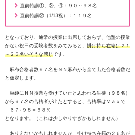
直前特講①、③、④：９０～９８名
直前特講②（1/13祝）：１１９名
となっており、通常の授業に出席しておらず、他塾の授業
がない祝日の受験者数をみてみると、
掛け持ち在籍は２１
～２６名いそうな感じ
です。
麻布合格者数６７名をＮＮ麻布から全て出た合格者数だ
と仮定します。
単純にＮＮ授業を受けていたと思われる生徒（９８名）
から６７名の合格者が出たとすると、合格率はＭａｘで
６７÷９８＝６８％
となります。（これは少しやりすぎかもしれません）
ありえないかもしれませんが、掛け持ち在籍の２６名が