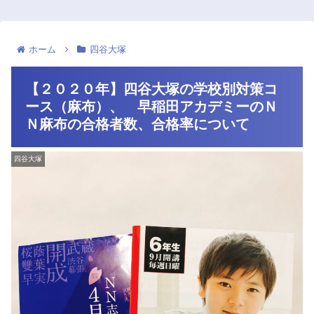
ホーム
四谷大塚
【２０２０年】四谷大塚の学校別対策コ
ース（麻布）、 早稲田アカデミーのＮ
Ｎ麻布の合格者数、合格率について
四谷大塚