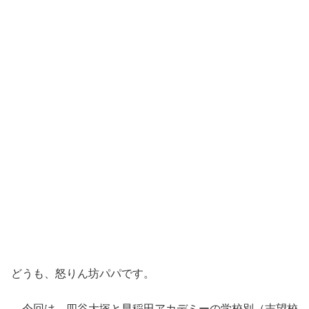
どうも、怒りん坊パパです。
今回は、
四谷大塚と早稲田アカデミーの学校別（志望校