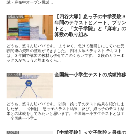
試・麻布中オープン模試...
【四谷大塚】息っ子の中学受験３
お役立ち情報
年間のテキストとノート、プリン
トと、「女子学院」と「麻布」の
算数の取り組み
どうも、怒りん坊パパです。 ようやく、怠けて後回しにしていた受
験関連の資料の整理ができました。 四谷大塚のテキスト テキスト
は、３年間で講習の教材も併せてこのくらいです。 ２段のカラーボ
ックスがちょうど埋まるくら...
全国統一小学生テストの成績推移
テスト結果
どうも、怒りん坊パパです。 以前、娘っ子のテスト結果を紹介しま
したが、 今回は、息っ子のテスト結果、及び、娘っ子のテスト結
果との比較をしてみたいと思います。 全国統一小学生テストとは？
全国統一小学...
【中学受験】＜女子学院＞最後の
入試準備