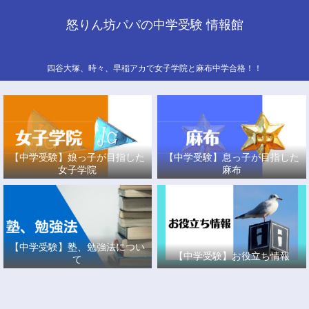
怒りん坊パパの中学受験 情報館
四谷大塚、時々、早稲アカで女子学院と麻布中学合格！！
【中学受験】娘っ子が目指した
【中学受験】息っ子が目指した
女子学院
麻布
【中学受験】塾、勉強法につい
【中学受験】お役立ち情報
て