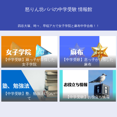
怒りん坊パパの中学受験 情報館
四谷大塚、時々、早稲アカで女子学院と麻布中学合格！！
【中学受験】娘っ子が目指した
【中学受験】息っ子が目指した
女子学院
麻布
【中学受験】塾、勉強法につい
【中学受験】お役立ち情報
て